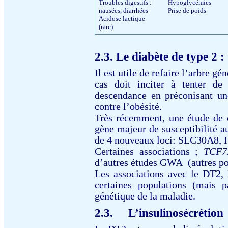
Troubles digestifs :
Hypoglycémies
nausées, diarrhées
Prise de poids
Acidose lactique
(rare)
2.3. Le diabète de type 2 :
Il est utile de refaire l’arbre gé
cas doit inciter à tenter d
descendance en préconisant une 
contre l’obésité.
Très récemment, une étude de 
gène majeur de susceptibilité 
de 4 nouveaux loci: SLC30A8
Certaines
associations
;
TCF7
d’autres études GWA
(autres p
L
es associations
avec le DT2
,
certaines populations (mais p
génétique
de la maladie.
2.3.
L’insulinosécrétion