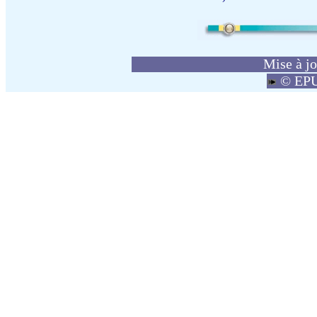
Mise à j
© EPU