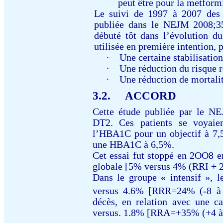
peut être pour la metform
Le suivi de 1997 à 2007 de
publiée dans le NEJM 2008;35
débuté tôt dans l’évolution d
utilisée en première intention, 
·
Une certaine stabilisatio
·
Une réduction du risque 
·
Une réduction de mortali
3.2.
ACCORD
Cette étude publiée par le N
DT2. Ces patients se voyaien
l’HBA1C pour un objectif à 7,
une HBA1C à 6,5%.
Cet essai fut stoppé en 2OO8 e
globale [5% versus 4% (RRI + 
Dans le groupe « intensif », 
versus 4.6% [RRR=24% (-8 à
décès, en relation avec une ca
versus. 1.8% [RRA=+35% (+4 à 