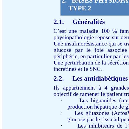
2.
BASES PHYSIOP
TYPE 2
2.1.
Généralités
C’est une maladie 100 % fami
physiopathologie repose sur deu
Une insulinorésistance qui se t
glucose par le foie associée
périphérie, en particulier par le
Une perturbation de la sécrétion
incrétines et le SNC.
2.2.
Les antidiabétiques
Ils appartiennent à 4 grand
objectif de ramener le patient 
·
Les biguanides (me
production hépatique de g
·
Les glitazones (Actos
glucose par le tissu adipe
·
Les inhibiteurs de l