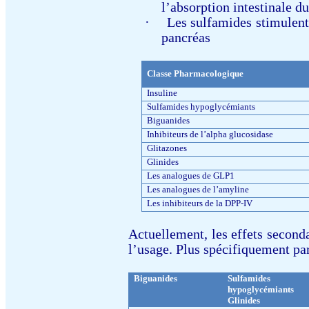
l’absorption intestinale d
·
Les sulfamides stimulent 
pancréas
Classe Pharmacologique
Insuline
Sulfamides hypoglycémiants
Biguanides
Inhibiteurs de l’alpha glucosidase
Glitazones
Glinides
Les analogues de GLP1
Les analogues de l’amyline
Les inhibiteurs de la DPP-IV
Actuellement, les effets second
l’usage. Plus spécifiquement par
Biguanides
Sulfamides
hypoglycémiants
Glinides