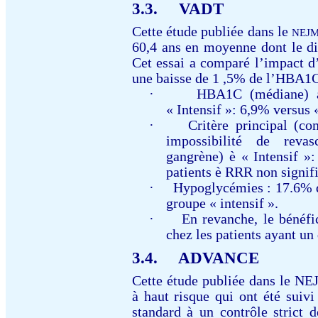
3.3.
VADT
Cette étude publiée dans le
NEJM 
60,4 ans en moyenne dont le di
Cet essai a comparé l’impact d
une baisse de 1 ,5% de l’HBA1C
·
HBA1C (médiane) 
« Intensif »: 6,9% versus
·
Critère principal (c
impossibilité de revas
gangrène)
è
« Intensif »:
patients
è
RRR non signifi
·
Hypoglycémies : 17.6% d
groupe « intensif ».
·
En revanche, le bénéfi
chez les patients ayant un
3.4.
ADVANCE
Cette étude publiée dans le N
à haut risque qui ont été suiv
standard à un contrôle strict 