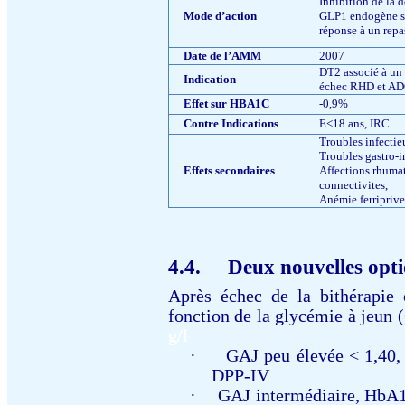
Inhibition de la 
Mode d’action
GLP1 endogène s
réponse à un repa
Date de l’AMM
2007
DT2 associé à un 
Indication
échec RHD et A
Effet sur HBA1C
-0,9%
Contre Indications
E<18 ans, IRC
Troubles infectie
Troubles gastro-i
Effets secondaires
Affections rhuma
connectivites,
Anémie ferriprive
4.4.
Deux nouvelles opt
Après échec de la bithérapie
fonction de la glycémie à jeun 
g/l
·
GAJ peu élevée < 1,40,
DPP-IV
·
GAJ intermédiaire, HbA1