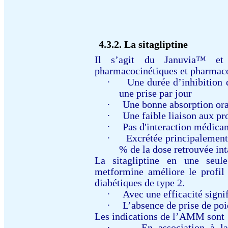
4.3.2.
La sitagliptine
Il s’agit du
Januvia™ et
pharmacocinétiques et pharmac
·
Une durée d’inhibition 
une prise par jour
·
Une bonne absorption oral
·
Une faible liaison aux pr
·
Pas d'interaction médica
·
Excrétée principalement
% de la dose retrouvée int
La sitagliptine en une seule
metformine
améliore le profil 
diabétiques de type 2.
·
Avec une efficacité signi
·
L’absence de prise de po
Les indications de l’AMM sont
·
En association à la