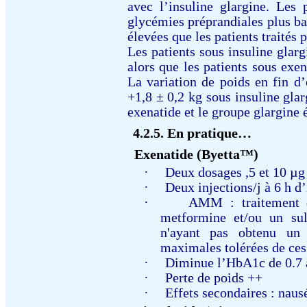
avec l’insuline glargine. Les 
glycémies préprandiales plus ba
élevées que les patients traités 
Les patients sous insuline glarg
alors que les patients sous exe
La variation de poids en fin d’
+1,8 ± 0,2 kg sous insuline gla
exenatide et le groupe glargine é
4.2.5.
En pratique…
Exenatide
(B
yetta
™)
·
Deux dosages ,5 et 10 µg 
·
Deux injections/j à 6 h 
·
AMM : t
raitement
metformine et/ou un sul
n'ayant pas obtenu un
maximales tolérées de ces
·
Diminue l’HbA1c de 0.7
·
Perte de poids ++
·
Effets secondaires : nausé