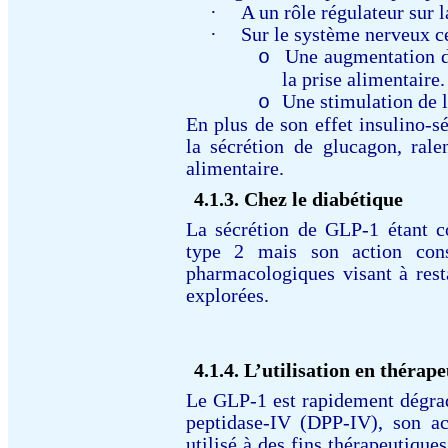
·
A un rôle régulateur sur 
·
Sur le système nerveux c
Une augmentation de
o
la prise alimentaire.
Une stimulation de l
o
En plus de son effet insulino-s
la sécrétion de glucagon, ralen
alimentaire.
4.1.3.
Chez le diabétique
La sécrétion de GLP-1 étant c
type 2 mais son action conse
pharmacologiques visant à resta
explorées.
4.1.4.
L’utilisation en thérap
Le GLP-1 est rapidement dégrad
peptidase-ΙV (DPP-IV), son act
utilisé à des fins thérapeutiques