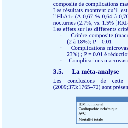
composite de
complications mac
Les résultats montrent qu’i
l es
l’HbA1c (
Δ 0,67 % 0,64 à 0,70
nocturnes
(2.7%, vs. 1.5% [RR
Les effets sur les différents crit
·
Critère composite (mac
(2 à 18%); P = 0.01
·
Complications microvas
23%) ; P = 0.01
è
réductio
·
Complications macrovasc
3.5.
La méta-analyse
Les conclusions de cette 
(2009;373:1765–72) sont présent
IDM non mortel
Cardiopathie ischémique
AVC
Mortalité totale