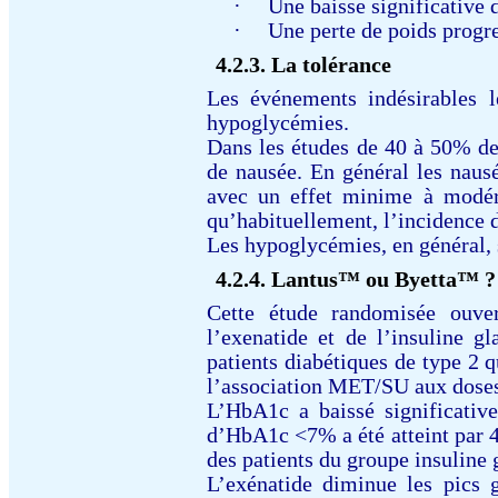
·
Une baisse significative
·
Une perte de poids progre
4.2.3.
La tolérance
Les événements indésirables l
hypoglycémies.
Dans les études de 40 à 50% de
de nausée. En général les nausé
avec un effet minime à modéré 
qu’habituellement, l’incidence 
Les hypoglycémies, en général, 
4.2.4.
Lantus™ ou Byetta™ ?
Cette étude randomisée ouve
l’exenatide et de l’insuline g
patients diabétiques de type 2 
l’association MET/SU aux doses
L’HbA1c a baissé significative
d’HbA1c <7% a été atteint par 
des patients du groupe insuline 
L’exénatide diminue les pics