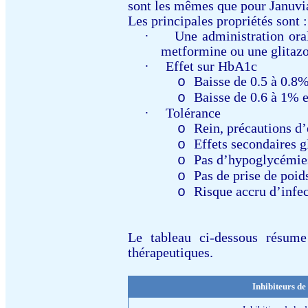
sont les mêmes que pour Januv
Les principales propriétés sont :
·
Une administration oral
metformine ou une glitaz
·
Effet sur HbA1c
Baisse de 0.5 à 0.8
o
Baisse de 0.6 à 1% 
o
·
Tolérance
Rein, précautions d
o
Effets secondaires 
o
Pas d’hypoglycémie
o
Pas de prise de poid
o
Risque accru d’infec
o
Le tableau ci-dessous résume
thérapeutiques.
Inhibiteurs de