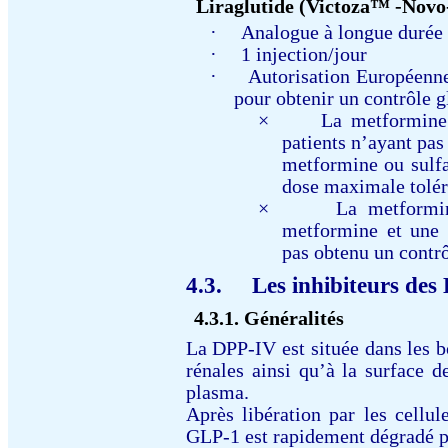
Liraglutide
(V
ictoza
™ -
Novo
·
Analogue à longue durée 
·
1 injection/jour
·
Autorisation Européenne
pour obtenir un contrôle 
×
La metformine
patients n’ayant pa
metformine ou sulf
dose maximale tolér
×
La metformi
metformine et une t
pas obtenu un contr
4.3.
Les inhibiteurs de
4.3.1.
Généralités
La DPP-IV est située dans les bo
rénales ainsi qu’à la surface d
plasma.
Après libération par les cellul
GLP-1 est rapidement dégradé p