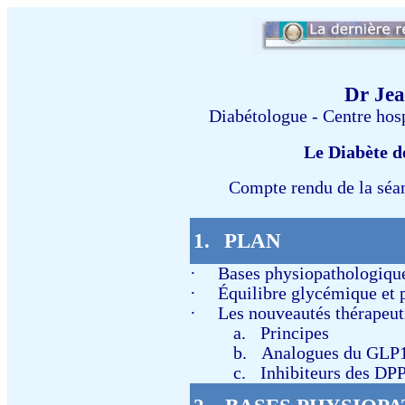
Dr Jea
Diabétologue - Centre hosp
Le Diabète d
Compte rendu de la séa
1.
PLAN
·
Bases physiopathologique
·
Équilibre glycémique et 
·
Les nouveautés thérapeuti
a.
Principes
b.
Analogues du GLP
c.
Inhibiteurs des DP