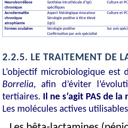
Neuroborréliose
Synthèse intrathécale d’IgG
Culture et P
chronique
spécifiques
Acrodermatite
Aspect histologique évocateur
Culture et P
chronique
Sérologie positive à titre élevé
atrophiante
(IgG)
Formes oculaires
Sérologie positive
Sur avis spéci
Confirmation par avis spécialisé
2.2.5.
LE TRAITEMENT DE L
L’objectif microbiologique est 
Borrelia
, afin d’éviter l’évol
tertiaires.
Il ne s’agit PAS de la
Les molécules actives utilisables
Les bêta-lactamines (pénic