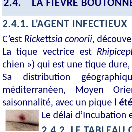
2.4.
LA FIÈVRE BOUTON
2.4.1.
L’AGENT INFECTIEUX
C’est
Rickettsia conorii
, découve
La tique vectrice est
Rhipicep
chien ») qui est une tique dur
Sa distribution géographi
méditerranéen, Moyen Orien
saisonnalité, avec un pique l
ét
Le délai d’Incubation 
2.4.2.
LE TABLEAU 