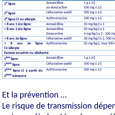
e
Amoxicilline
1 g x 3/j
1
ligne
ou doxycycline
100 mg x 2/j
e
Céfuroxime-axétil
500 mg x 2/j
2
ligne
e
Azithromycine
500 mg x 1/j
3
ligne CI ou allergie
< 8 ans 1 ère ligne
Amoxicilline
50 mg/kg/j x 3
> 8 ans 1 ère ligne
Amoxicilline
50 mg/kg/j x 3
Doxycycline
4 mg/kg/j x 2 ; 100 m
< 8 ans 2e ligne
Céfuroxime-axétil
30 mg/kg/j x 2, 500 m
< 8 ans 3e ligne
Azithromycine
20 mg/kg/j, max 500 
CI/allergie
Femme enceinte ou allaitante
ère
Amoxicilline
1 g x 3/j
1
ligne
ème
Céfuroxime-axétil
500 mg x 2/j
2
ligne
ème
Azithromycine
500 mg x 1/j
3
ligne CI à partir du
ème
2
trimestre
Et la prévention …
Le risque de transmission dép