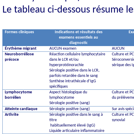
Le tableau ci-dessous résume 
Formes cliniques
Indications et résultats des
Ex
examens essentiels au
diagnostic
Érythème migrant
AUCUN examen
AUCUN
Neuroborréliose
Réaction cellulaire lymphocytaire
Culture et P
précoce
dans le LCR et/ou
Séroconversio
hyperprotéinorachie
sérique des 
Sérologie positive dans le LCR,
parfois retardée dans le sang
Synthèse intrathécale d’IgG
spécifiques
Lymphocytome
Aspect histologique du
Culture et P
borrélien
lymphocytome
du prélèvem
Sérologie positive (sang)
Atteinte cardiaque
Sérologie positive (sang)
Sur avis spéci
Arthrite
Sérologie positive dans le sang à
Culture et PC
titre
synovial
habituellement élevé (IgG)
Liquide articulaire inflammatoire